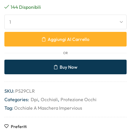
144 Disponibili
Aggiungi Al Carrello
OR
Buy Now
SKU:
PS29CLR
Categories:
Dpi
,
Occhiali
,
Protezione Occhi
Tag:
Occhiale A Maschera Impervious
Preferiti