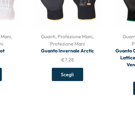
 Mani
,
Guanti
,
Protezione Mani
,
Guant
ni
Protezione Mani
P
ot
Guanto Invernale Arctic
Guanto C
Lattic
€
7.28
Ven
Scegli