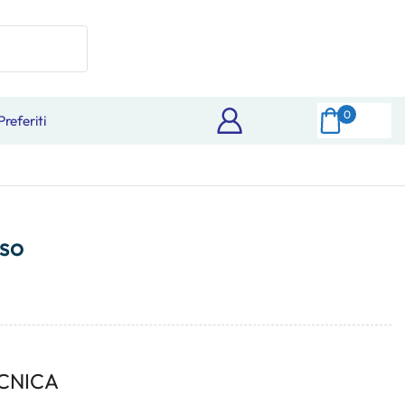
0
Preferiti
so
CNICA