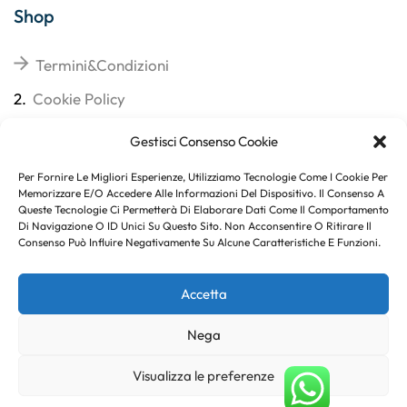
Shop
Termini&Condizioni
2.
Cookie Policy
3.
Reso
Gestisci Consenso Cookie
4.
Spedizioni
Per Fornire Le Migliori Esperienze, Utilizziamo Tecnologie Come I Cookie Per
Memorizzare E/o Accedere Alle Informazioni Del Dispositivo. Il Consenso A
Queste Tecnologie Ci Permetterà Di Elaborare Dati Come Il Comportamento
Di Navigazione O ID Unici Su Questo Sito. Non Acconsentire O Ritirare Il
Consenso Può Influire Negativamente Su Alcune Caratteristiche E Funzioni.
Subito per te 10% di sconto
Accetta
Nega
Copyright © 2023
. Created By
Marco Genovese
.
Visualizza le preferenze