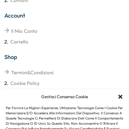
2.
Contatti
Account
Il Mio Conto
2.
Carrello
Shop
Termini&Condizioni
2.
Cookie Policy
3.
Reso
Gestisci Consenso Cookie
4.
Spedizioni
Per Fornire Le Migliori Esperienze, Utilizziamo Tecnologie Come I Cookie Per
Memorizzare E/o Accedere Alle Informazioni Del Dispositivo. Il Consenso A
Queste Tecnologie Ci Permetterà Di Elaborare Dati Come Il Comportamento
Di Navigazione O ID Unici Su Questo Sito. Non Acconsentire O Ritirare Il
Consenso Può Influire Negativamente Su Alcune Caratteristiche E Funzioni.