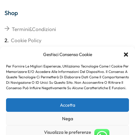
Shop
Termini&Condizioni
2.
Cookie Policy
3.
Reso
Gestisci Consenso Cookie
4.
Spedizioni
Per Fornire Le Migliori Esperienze, Utilizziamo Tecnologie Come I Cookie Per
Memorizzare E/o Accedere Alle Informazioni Del Dispositivo. Il Consenso A
Queste Tecnologie Ci Permetterà Di Elaborare Dati Come Il Comportamento
Di Navigazione O ID Unici Su Questo Sito. Non Acconsentire O Ritirare Il
Consenso Può Influire Negativamente Su Alcune Caratteristiche E Funzioni.
Subito per te 10% di sconto
Accetta
Nega
Copyright © 2023
. Created By
Marco Genovese
.
Visualizza le preferenze