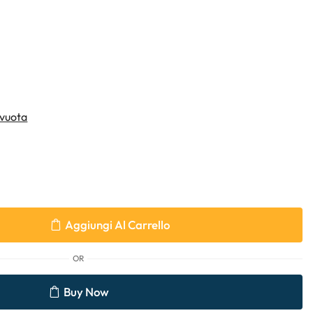
vuota
Aggiungi Al Carrello
OR
Buy Now