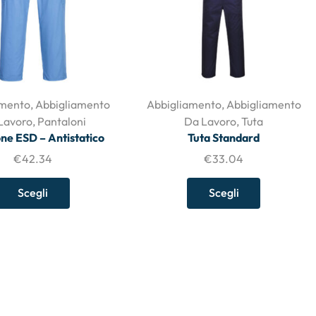
amento
,
Abbigliamento
Abbigliamento
,
Abbigliamento
Lavoro
,
Pantaloni
Da Lavoro
,
Tuta
ne ESD – Antistatico
Tuta Standard
€
42.34
€
33.04
Scegli
Scegli