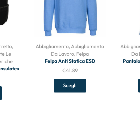
rretto
,
Abbigliamento
,
Abbigliamento
Abbigli
tte Le
Da Lavoro
,
Felpa
Da 
Felpa Anti Statica ESD
Pantalo
eriche
Insulatex
€
41.89
Scegli