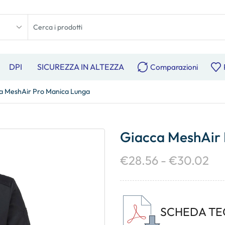
DPI
SICUREZZA IN ALTEZZA
Comparazioni
a MeshAir Pro Manica Lunga
Giacca MeshAir 
€
28.56
-
€
30.02
SCHEDA TE