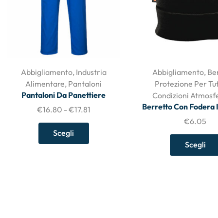
Abbigliamento
,
Industria
Abbigliamento
,
Be
Alimentare
,
Pantaloni
Protezione Per Tu
Pantaloni Da Panettiere
Condizioni Atmosf
Berretto Con Fodera 
€
16.80
-
€
17.81
€
6.05
Scegli
Scegli