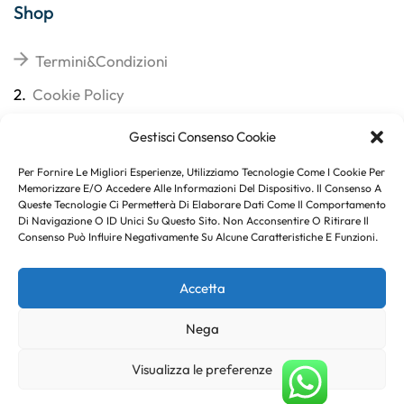
Shop
Termini&Condizioni
2.
Cookie Policy
3.
Reso
Gestisci Consenso Cookie
4.
Spedizioni
Per Fornire Le Migliori Esperienze, Utilizziamo Tecnologie Come I Cookie Per
Memorizzare E/o Accedere Alle Informazioni Del Dispositivo. Il Consenso A
Queste Tecnologie Ci Permetterà Di Elaborare Dati Come Il Comportamento
Di Navigazione O ID Unici Su Questo Sito. Non Acconsentire O Ritirare Il
Consenso Può Influire Negativamente Su Alcune Caratteristiche E Funzioni.
Subito per te 10% di sconto
Accetta
Nega
Copyright © 2023
. Created By
Marco Genovese
.
Visualizza le preferenze
Scegli