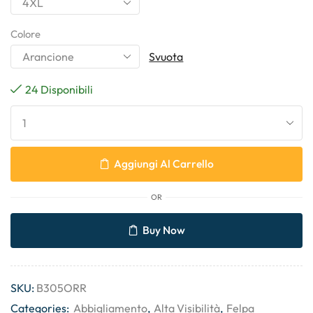
Colore
Svuota
24 Disponibili
Aggiungi Al Carrello
OR
Buy Now
SKU:
B305ORR
Categories:
Abbigliamento
,
Alta Visibilità
,
Felpa