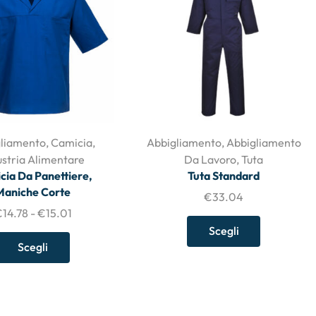
liamento
,
Camicia
,
Abbigliamento
,
Abbigliamento
ustria Alimentare
Da Lavoro
,
Tuta
cia Da Panettiere,
Tuta Standard
Maniche Corte
€
33.04
€
14.78
-
€
15.01
Scegli
Scegli