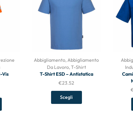
tezione
Abbigliamento
,
Abbigliamento
Abbig
a
Da Lavoro
,
T-Shirt
Ind
-Vis
T-Shirt ESD – Antistatica
Cami
€
23.52
Scegli