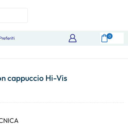
0
Preferiti
on cappuccio Hi-Vis
CNICA