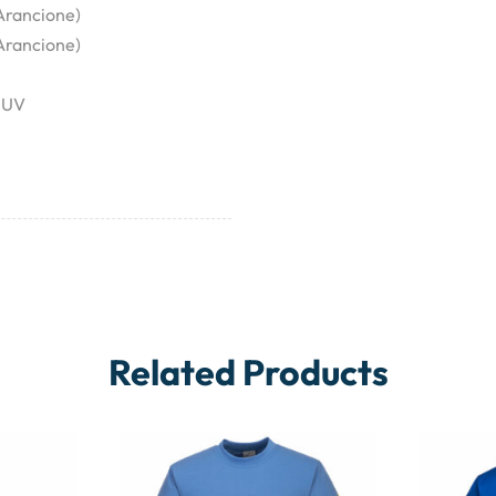
Arancione)
Arancione)
i UV
Related Products