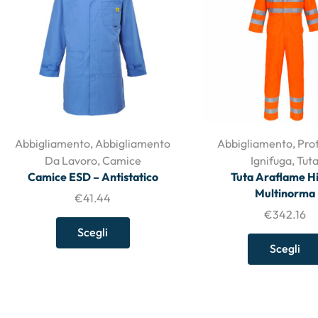
Abbigliamento
,
Abbigliamento
Abbigliamento
,
Pro
Da Lavoro
,
Camice
Ignifuga
,
Tut
Camice ESD – Antistatico
Tuta Araflame Hi
Multinorma
€
41.44
€
342.16
Scegli
Scegli