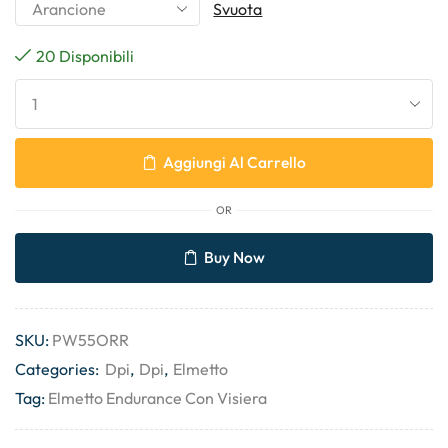
Svuota
20 Disponibili
Aggiungi Al Carrello
OR
Buy Now
SKU:
PW55ORR
Categories:
Dpi
,
Dpi
,
Elmetto
Tag:
Elmetto Endurance Con Visiera