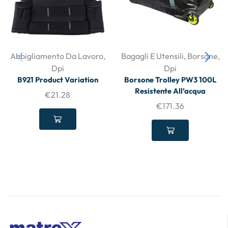
Abbigliamento Da Lavoro
,
Bagagli E Utensili
,
Borsone
,
Dpi
Dpi
B921 Product Variation
Borsone Trolley PW3 100L
Resistente All’acqua
€
21.28
€
171.36