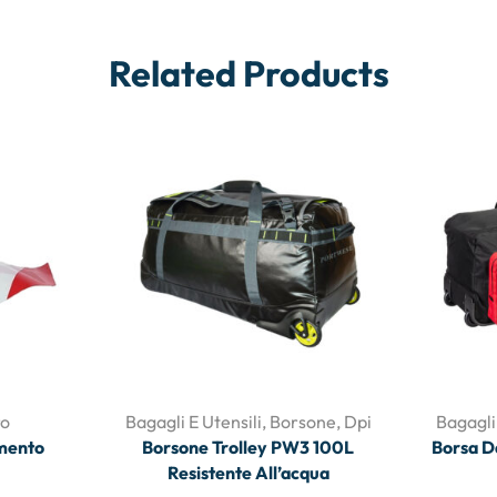
Related Products
ro
Bagagli E Utensili
,
Borsone
,
Dpi
Bagagli 
imento
Borsone Trolley PW3 100L
Borsa D
Resistente All’acqua