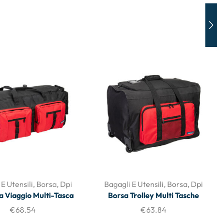
E Utensili
,
Borsa
,
Dpi
Bagagli E Utensili
,
Borsa
,
Dpi
a Viaggio Multi-Tasca
Borsa Trolley Multi Tasche
€
68.54
€
63.84