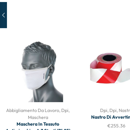
Abbigliamento Da Lavoro
,
Dpi
,
Dpi
,
Dpi
,
Nast
Nastro Di Avvert
Maschera
Maschera In Tessuto
€
255.36