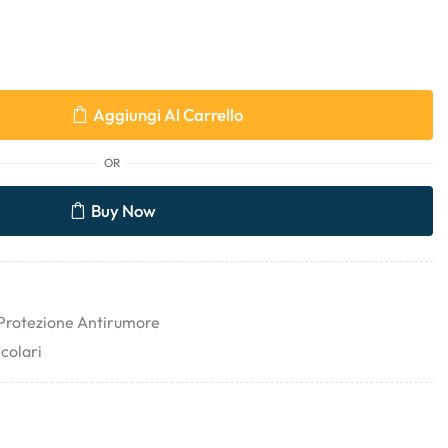
Aggiungi Al Carrello
OR
Buy Now
Protezione Antirumore
colari