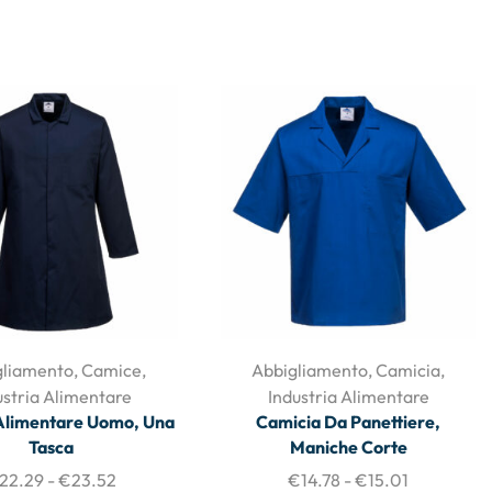
gliamento
,
Camice
,
Abbigliamento
,
Camicia
,
ustria Alimentare
Industria Alimentare
Alimentare Uomo, Una
Camicia Da Panettiere,
Tasca
Maniche Corte
22.29
-
€
23.52
€
14.78
-
€
15.01