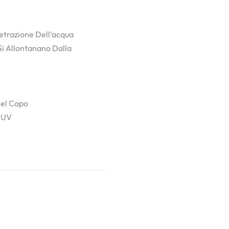
etrazione Dell’acqua
Si Allontanano Dalla
Del Capo
i UV