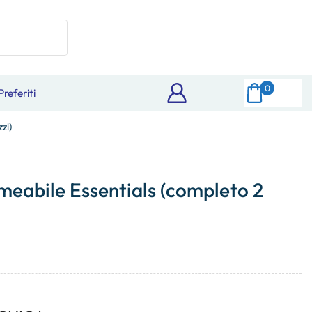
0
Preferiti
zi)
eabile Essentials (completo 2