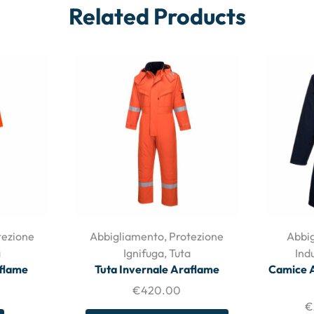
Related Products
tezione
Abbigliamento
,
Protezione
Abbi
a
Ignifuga
,
Tuta
Ind
aflame
Tuta Invernale Araflame
Camice 
€
420.00
€