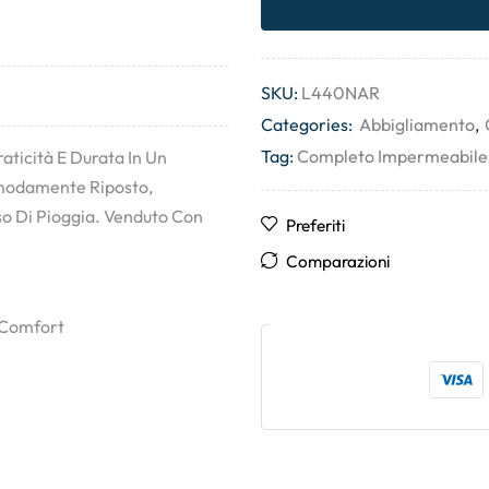
SKU:
L440NAR
Categories:
Abbigliamento
,
Tag:
Completo Impermeabile E
aticità E Durata In Un
omodamente Riposto,
so Di Pioggia. Venduto Con
Preferiti
Comparazioni
E Comfort