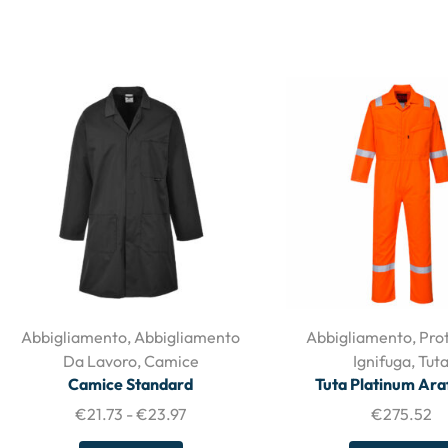
Abbigliamento
,
Abbigliamento
Abbigliamento
,
Pro
Da Lavoro
,
Camice
Ignifuga
,
Tut
Camice Standard
Tuta Platinum Ar
€
21.73
-
€
23.97
€
275.52