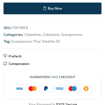
Buy Now
SKU:
FW11BKR
Categories:
Calzature
,
Calzature
,
Scarponcino
Tag:
Scarponcino Thor Steelite S3
Preferiti
Comparazioni
GUARANTEED
SAFE
CHECKOUT
Your Payment Is
100% Secure