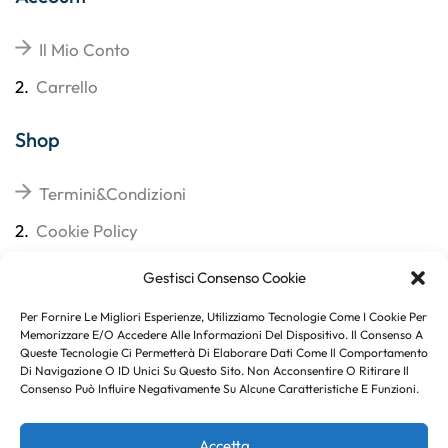
Il Mio Conto
2.
Carrello
Shop
Termini&Condizioni
2.
Cookie Policy
3.
Reso
Gestisci Consenso Cookie
4.
Spedizioni
Per Fornire Le Migliori Esperienze, Utilizziamo Tecnologie Come I Cookie Per
Memorizzare E/o Accedere Alle Informazioni Del Dispositivo. Il Consenso A
Queste Tecnologie Ci Permetterà Di Elaborare Dati Come Il Comportamento
Di Navigazione O ID Unici Su Questo Sito. Non Acconsentire O Ritirare Il
Consenso Può Influire Negativamente Su Alcune Caratteristiche E Funzioni.
Subito per te 10% di sconto
Accetta