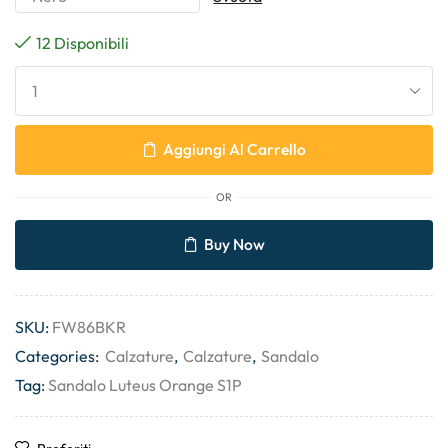
12 Disponibili
Aggiungi Al Carrello
OR
Buy Now
SKU:
FW86BKR
Categories:
Calzature
,
Calzature
,
Sandalo
Tag:
Sandalo Luteus Orange S1P