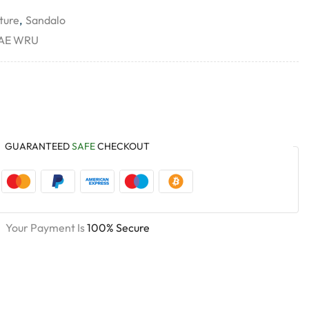
ture
,
Sandalo
B AE WRU
GUARANTEED
SAFE
CHECKOUT
Your Payment Is
100% Secure