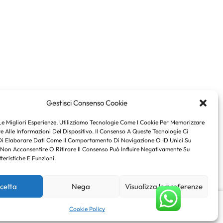
Gestisci Consenso Cookie
Le Migliori Esperienze, Utilizziamo Tecnologie Come I Cookie Per Memorizzare
 Alle Informazioni Del Dispositivo. Il Consenso A Queste Tecnologie Ci
Di Elaborare Dati Come Il Comportamento Di Navigazione O ID Unici Su
 Non Acconsentire O Ritirare Il Consenso Può Influire Negativamente Su
teristiche E Funzioni.
cetta
Nega
Visualizza le preferenze
€
42.00
Scegli
Cookie Policy