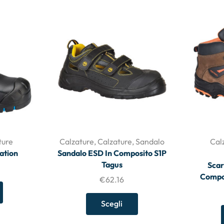
ture
Calzature
,
Calzature
,
Sandalo
Cal
ation
Sandalo ESD In Composito S1P
Tagus
Scar
Compos
€
62.16
Scegli