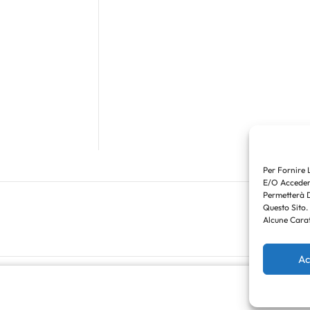
Per Fornire 
E/o Accedere
Permetterà 
Questo Sito.
Alcune Carat
Ac