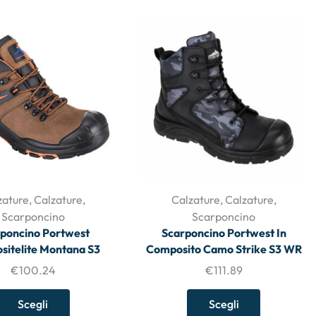
zature
,
Calzature
,
Calzature
,
Calzature
,
Scarponcino
Scarponcino
poncino Portwest
Scarponcino Portwest In
itelite Montana S3
Composito Camo Strike S3 WR
€
100.24
€
111.89
Scegli
Scegli