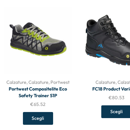
Calzature
,
Calzature
,
Portwest
Calzature
,
Calza
Portwest Compositelite Eco
FC18 Product Vari
Safety Trainer S1P
€
80.53
€
65.52
Scegli
Scegli