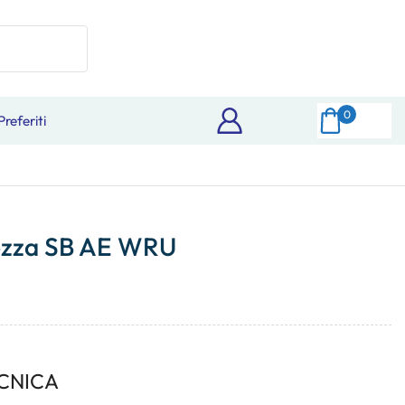
0
Preferiti
rezza SB AE WRU
CNICA