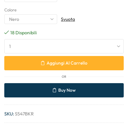
Colore
Svuota
18 Disponibili
Aggiungi Al Carrello
OR
Buy Now
SKU:
S547BKR