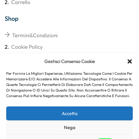
2.
Carrello
Shop
Termini&Condizioni
2.
Cookie Policy
3.
Reso
Gestisci Consenso Cookie
4.
Spedizioni
Per Fornire Le Migliori Esperienze, Utilizziamo Tecnologie Come I Cookie Per
Memorizzare E/o Accedere Alle Informazioni Del Dispositivo. Il Consenso A
Queste Tecnologie Ci Permetterà Di Elaborare Dati Come Il Comportamento
Di Navigazione O ID Unici Su Questo Sito. Non Acconsentire O Ritirare Il
Consenso Può Influire Negativamente Su Alcune Caratteristiche E Funzioni.
Subito per te 10% di sconto
Accetta
Nega
Copyright © 2023
. Created By
Marco Genovese
.