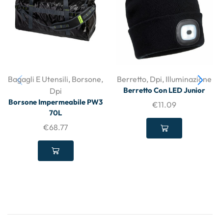
Bagagli E Utensili
,
Borsone
,
Berretto
,
Dpi
,
Illuminazione
Berretto Con LED Junior
Dpi
Borsone Impermeabile PW3
€
11.09
70L
€
68.77