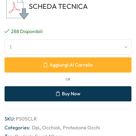
SCHEDA TECNICA
288 Disponibili
Aggiungi Al Carrello
OR
Buy Now
SKU:
PS05CLR
Categories:
Dpi
,
Occhiali
,
Protezione Occhi