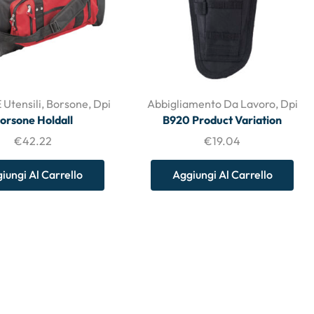
 Utensili
,
Borsone
,
Dpi
Abbigliamento Da Lavoro
,
Dpi
orsone Holdall
B920 Product Variation
€
42.22
€
19.04
iungi Al Carrello
Aggiungi Al Carrello