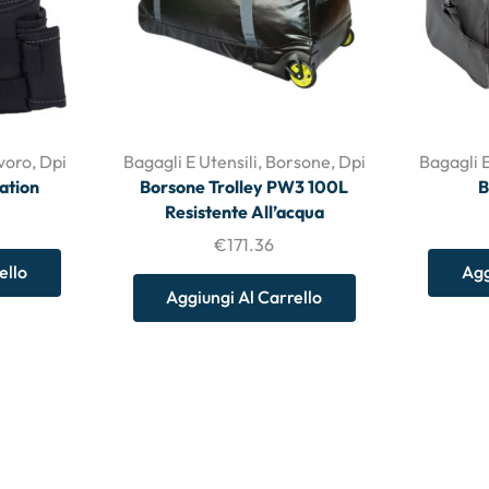
voro
,
Dpi
Bagagli E Utensili
,
Borsone
,
Dpi
Bagagli E
ation
Borsone Trolley PW3 100L
B
Resistente All’acqua
€
171.36
ello
Agg
Aggiungi Al Carrello