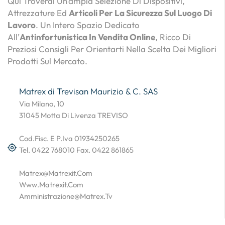
Qui Troverai Un’ampia Selezione Di Dispositivi,
Attrezzature Ed
Articoli Per La Sicurezza Sul Luogo Di
Lavoro
. Un Intero Spazio Dedicato
All’
Antinfortunistica In Vendita Online
, Ricco Di
Preziosi Consigli Per Orientarti Nella Scelta Dei Migliori
Prodotti Sul Mercato.
Matrex di Trevisan Maurizio & C. SAS
Via Milano, 10
31045 Motta Di Livenza TREVISO
Cod.Fisc. E P.Iva 01934250265
Tel. 0422 768010 Fax. 0422 861865
Matrex@matrexit.com
Www.matrexit.com
Amministrazione@matrex.tv