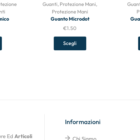
tezione
Guanti
,
Protezione Mani
,
Guant
nti
Protezione Mani
P
mico
Guanto Microdot
Guan
€
1.50
Scegli
Informazioni
ture Ed
Articoli
Chi Siamo