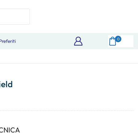
0
Preferiti
ield
CNICA