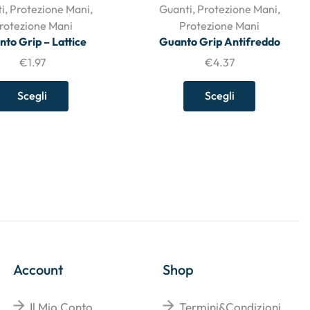
i
,
Protezione Mani
,
Guanti
,
Protezione Mani
,
rotezione Mani
Protezione Mani
to Grip – Lattice
Guanto Grip Antifreddo
€
1.97
€
4.37
Scegli
Scegli
Account
Shop
Il Mio Conto
Termini&Condizioni