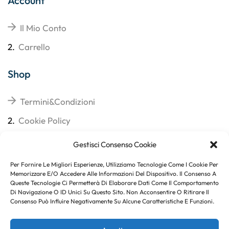
Account
Il Mio Conto
2.
Carrello
Shop
Termini&Condizioni
2.
Cookie Policy
3.
Reso
Gestisci Consenso Cookie
4.
Spedizioni
Per Fornire Le Migliori Esperienze, Utilizziamo Tecnologie Come I Cookie Per
Memorizzare E/o Accedere Alle Informazioni Del Dispositivo. Il Consenso A
Queste Tecnologie Ci Permetterà Di Elaborare Dati Come Il Comportamento
Di Navigazione O ID Unici Su Questo Sito. Non Acconsentire O Ritirare Il
Consenso Può Influire Negativamente Su Alcune Caratteristiche E Funzioni.
Subito per te 10% di sconto