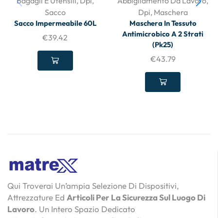
Bagagli E Utensili
,
Dpi
,
Abbigliamento Da Lavoro
,
Sacco
Dpi
,
Maschera
Sacco Impermeabile 60L
Maschera In Tessuto
Antimicrobico A 2 Strati
€
39.42
(Pk25)
€
43.79
Qui Troverai Un’ampia Selezione Di Dispositivi,
Attrezzature Ed
Articoli Per La Sicurezza Sul Luogo Di
Lavoro
. Un Intero Spazio Dedicato