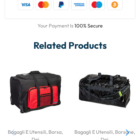
Your Payment Is
100% Secure
Related Products
Bagagli E Utensili
,
Borsa
,
Bagagli E Utensili
,
Borsone
,
Dpi
Dpi