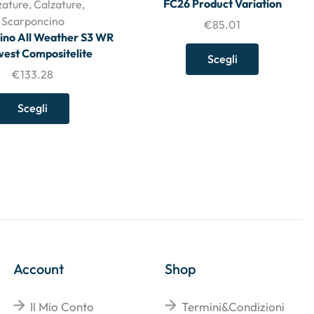
FC26 Product Variation
zature
,
Calzature
,
Scarponcino
€
85.01
ino All Weather S3 WR
est Compositelite
Scegli
€
133.28
Scegli
Account
Shop
Il Mio Conto
Termini&Condizioni