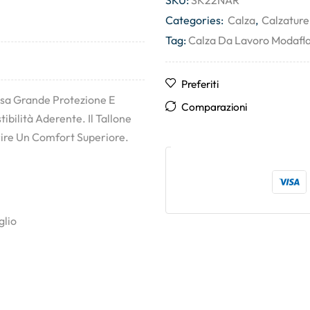
SKU:
SK22NAR
Categories:
Calza
,
Calzature
Tag:
Calza Da Lavoro Modaf
Preferiti
ssa Grande Protezione E
Comparazioni
bilità Aderente. Il Tallone
rire Un Comfort Superiore.
glio