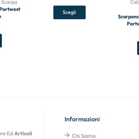
,
Scarpa
Cal
 Portwest
Scegli
e
Scarponc
Portw
Informazioni
ture Ed
Articoli
Chi Siamo