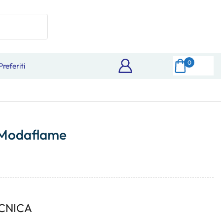
0
Preferiti
 Modaflame
CNICA