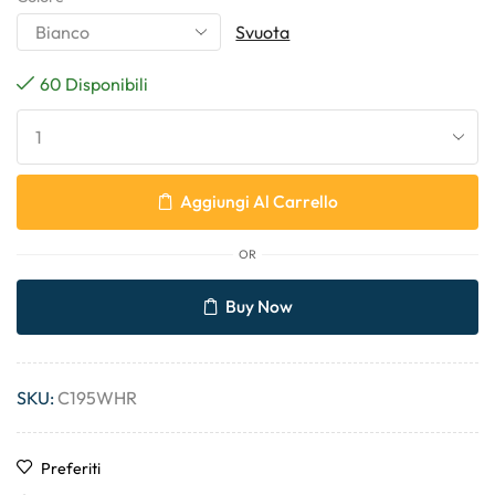
Svuota
60 Disponibili
Aggiungi Al Carrello
OR
Buy Now
SKU:
C195WHR
Preferiti