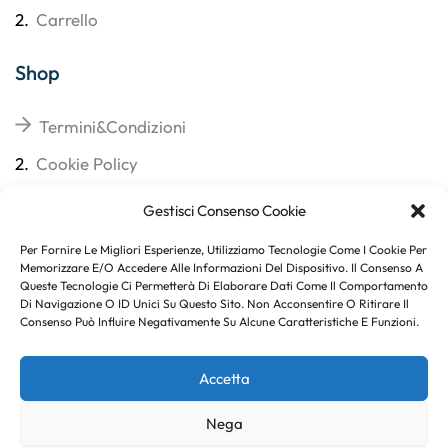
2.
Carrello
Shop
Termini&Condizioni
2.
Cookie Policy
3.
Reso
Gestisci Consenso Cookie
4.
Spedizioni
Per Fornire Le Migliori Esperienze, Utilizziamo Tecnologie Come I Cookie Per
Memorizzare E/o Accedere Alle Informazioni Del Dispositivo. Il Consenso A
Queste Tecnologie Ci Permetterà Di Elaborare Dati Come Il Comportamento
Di Navigazione O ID Unici Su Questo Sito. Non Acconsentire O Ritirare Il
Consenso Può Influire Negativamente Su Alcune Caratteristiche E Funzioni.
Subito per te 10% di sconto
Accetta
Nega
Copyright © 2023
. Created By
Marco Genovese
.