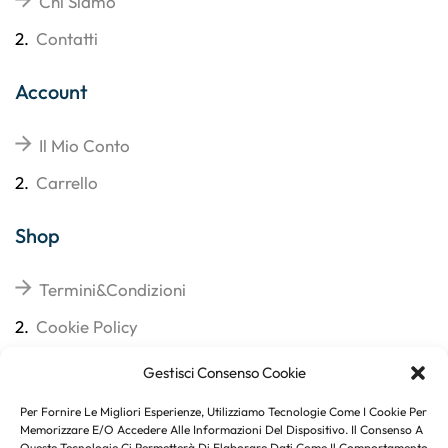
Chi Siamo
2.
Contatti
Account
Il Mio Conto
2.
Carrello
Shop
Termini&Condizioni
2.
Cookie Policy
3.
Reso
Gestisci Consenso Cookie
4.
Spedizioni
Per Fornire Le Migliori Esperienze, Utilizziamo Tecnologie Come I Cookie Per
Memorizzare E/o Accedere Alle Informazioni Del Dispositivo. Il Consenso A
Queste Tecnologie Ci Permetterà Di Elaborare Dati Come Il Comportamento